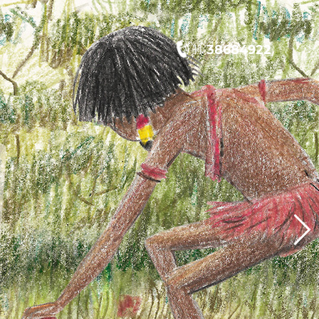
11
38684922