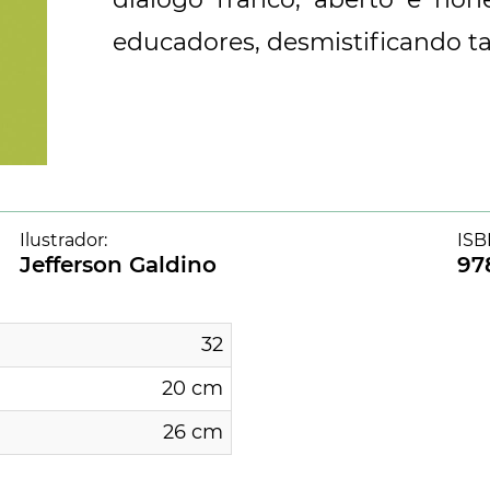
educadores, desmistificando t
Ilustrador:
ISB
Jefferson Galdino
97
32
20 cm
26 cm