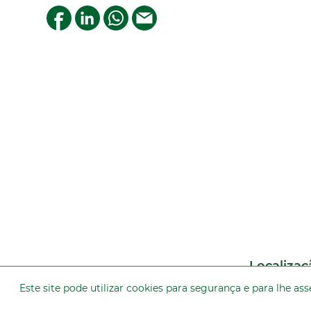
Localizaç
Este site pode utilizar cookies para segurança e para lhe 
Av. Casa Verde, 2515 - 1º andar - Casa Ve
CEP 02519-200 São Paulo,