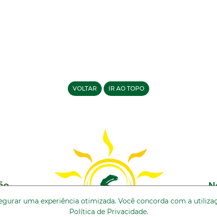
VOLTAR
IR AO TOPO
ão
N
assegurar uma experiência otimizada. Você concorda com a utili
rde
Política de Privacidade
.
 SP