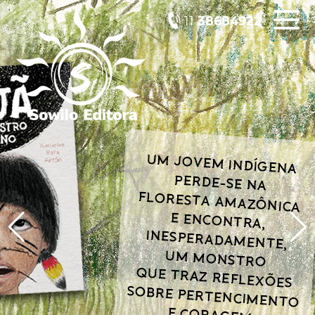
11
38684922