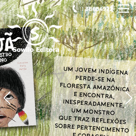
11
38684922