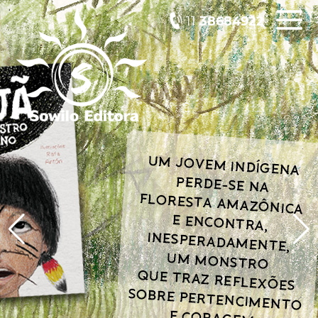
11
38684922