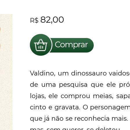
82,00
R$
Valdino, um dinossauro vaidoso
de uma pesquisa que ele própr
lojas, ele comprou meias, sapa
cinto e gravata. O personage
que já não se reconhecia mais. 
mas, sem querer, se deletou.