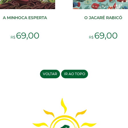
A MINHOCA ESPERTA
O JACARÉ RABICÓ
69,00
69,00
R$
R$
VOLTAR
IR AO TOPO