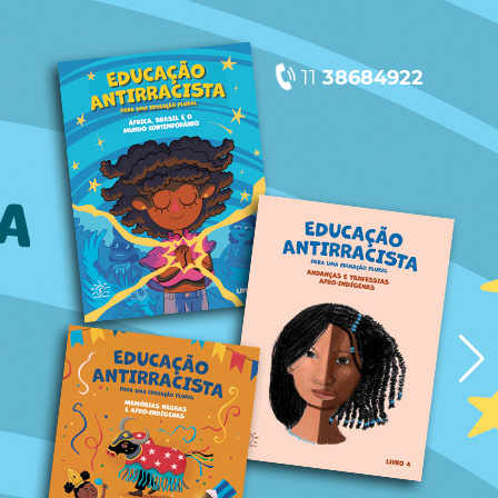
11
38684922