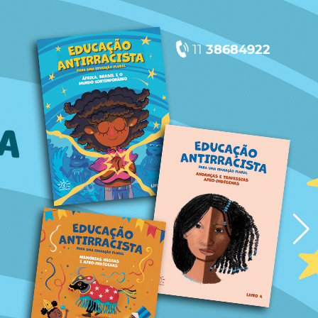
11
38684922