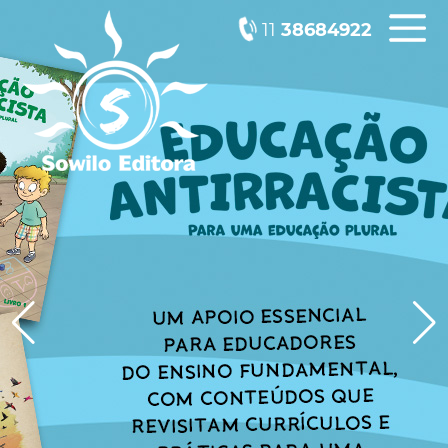
11
38684922