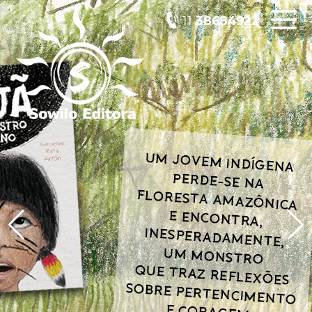
11
38684922