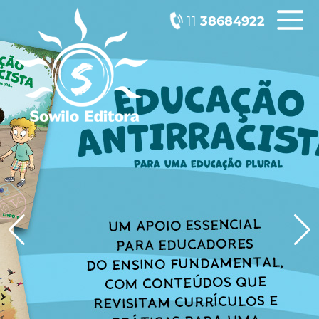
11
38684922