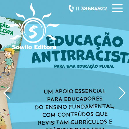
11
38684922